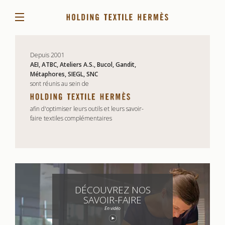
Nos savoir-faire
Depuis 2001
AEI, ATBC, Ateliers A.S., Bucol, Gandit,
Nos services
Métaphores, SIEGL, SNC
sont réunis au sein de
La filière HTH
Nos références
afin d'optimiser leurs outils et leurs savoir-
faire textiles complémentaires
Nos valeurs
Notre patrimoine
Carrières
Contact
DÉCOUVREZ NOS
SAVOIR-FAIRE
En vidéo